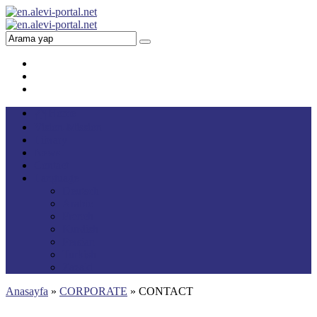
Home
Vision-Mission
Library
News
Contact
Language
Deutsch
Arabic
French
Kurdish
Persian
Turkish
Zazaki
Anasayfa
»
CORPORATE
»
CONTACT